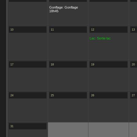
Gonflage: Gonflage
18h45
10
11
12
13
Lac: Sortie lac
17
18
19
20
24
25
26
27
31