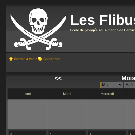
Les Flibu
Ecole de plongée sous-marine de Bertrix
Sorties à venir
Calendrier
<<
Mois
Lundi
Mardi
Mercredi
3
4
5
6