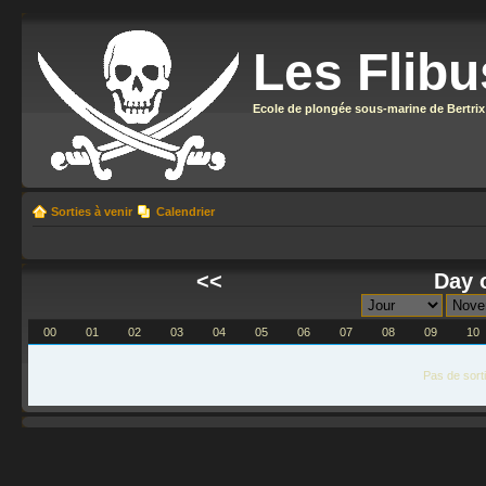
Les Flibu
Ecole de plongée sous-marine de Bertrix
Sorties à venir
Calendrier
<<
Day 
00
01
02
03
04
05
06
07
08
09
10
Pas de sort