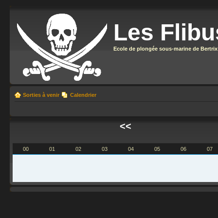
Les Flibu
Ecole de plongée sous-marine de Bertrix
Sorties à venir
Calendrier
<<
00
01
02
03
04
05
06
07