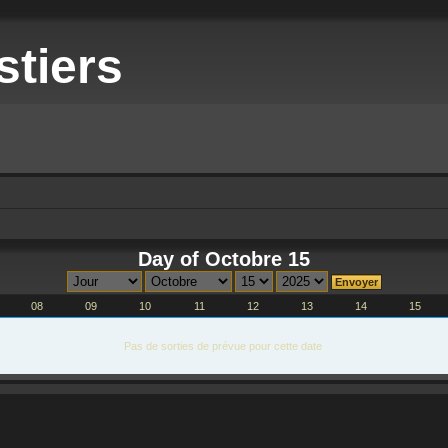
stiers
Day of Octobre 15
08
09
10
11
12
13
14
15
Pas de sorties de prévue pour cette date