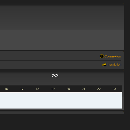
Connexion
Inscription
>>
16
17
18
19
20
21
22
23