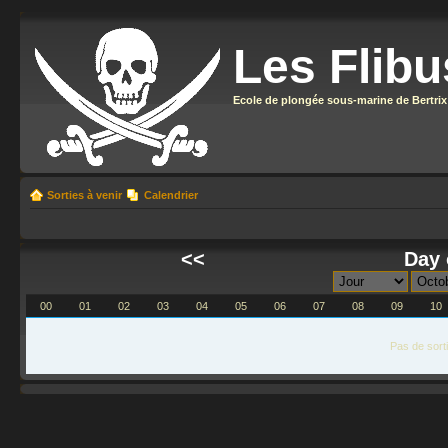
Les Flibu
Ecole de plongée sous-marine de Bertrix
Sorties à venir
Calendrier
<<
Day 
00
01
02
03
04
05
06
07
08
09
10
Pas de sort