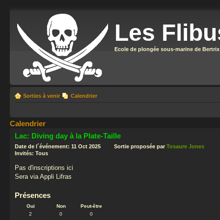
Les Flibu
Ecole de plongée sous-marine de Bertrix
Sorties à venir
Calendrier
Calendrier
Lac: Diving day à la Plate-Taille
Date de l´événement: 11 Oct 2025 Sortie proposée par
Tosaure Jones
Invités: Tous
Pas d'inscriptions ici
Sera via Appli Lifras
Présences
Oui
Non
Peut-être
2
0
0