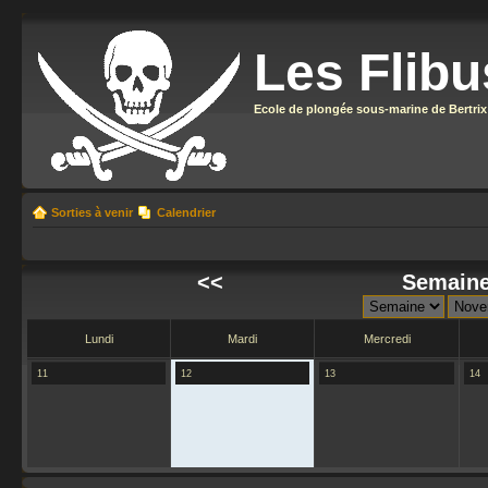
Les Flibu
Ecole de plongée sous-marine de Bertrix
Sorties à venir
Calendrier
<<
Semaine
Lundi
Mardi
Mercredi
11
12
13
14