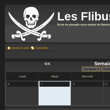
Les Flibu
Ecole de plongée sous-marine de Bertrix
Sorties à venir
Calendrier
<<
Semain
Lundi
Mardi
Mercredi
6
7
8
9