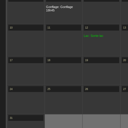
Gonflage: Gonflage
18h45
10
11
12
13
Lac: Sortie lac
17
18
19
20
24
25
26
27
31