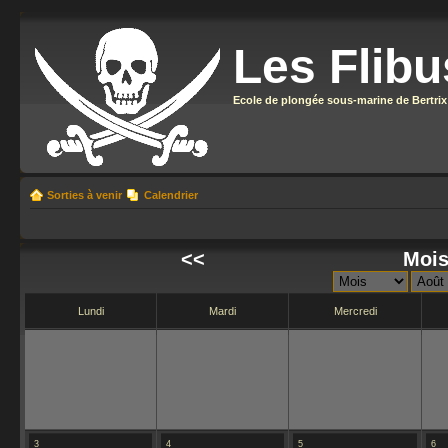
Les Flibu
Ecole de plongée sous-marine de Bertrix
Sorties à venir
Calendrier
<<
Mois
Lundi
Mardi
Mercredi
3
4
5
6