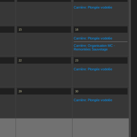
Carrière: Plongée vodelée
15
16
Carrière: Plongée vodelée
Carrière: Organisation MC -
Remontées Sauvetage
22
23
Carrière: Plongée vodelée
29
30
Carrière: Plongée vodelée