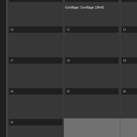
Gonflage: Gonflage 18h45
10
11
12
17
18
19
24
25
26
31