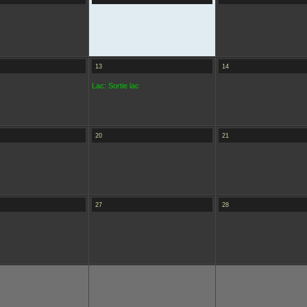
13
14
Lac: Sortie lac
20
21
27
28