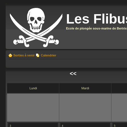
Les Flibu
Ecole de plongée sous-marine de Bertrix
Sorties à venir
Calendrier
<<
Lundi
Mardi
3
4
5