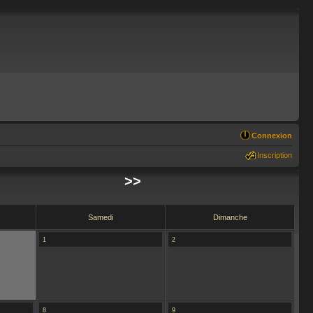
Connexion
Inscription
>>
Samedi
Dimanche
1
2
8
9