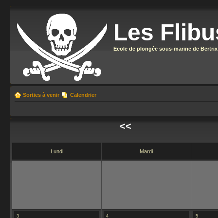
Les Flibu
Ecole de plongée sous-marine de Bertrix
Sorties à venir
Calendrier
<<
Lundi
Mardi
3
4
5