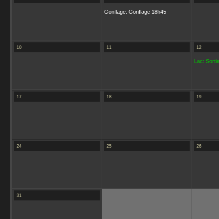
Gonflage: Gonflage 18h45
10
11
12
Lac: Sortie
17
18
19
24
25
26
31