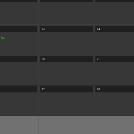
13
14
 lac
20
21
27
28